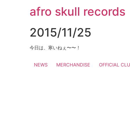
コ
afro skull records
ン
テ
ン
2015/11/25
ツ
に
ス
今日は、寒いねぇ〜〜！
キ
ッ
NEWS
MERCHANDISE
OFFICIAL CL
プ