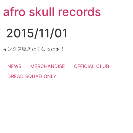
コ
afro skull records
ン
テ
ン
2015/11/01
ツ
に
ス
キンクス聴きたくなったぁ！
キ
ッ
NEWS
MERCHANDISE
OFFICIAL CLUB
プ
DREAD SQUAD ONLY