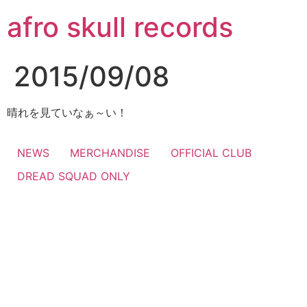
コ
afro skull records
ン
テ
ン
2015/09/08
ツ
に
ス
晴れを見ていなぁ～い！
キ
ッ
NEWS
MERCHANDISE
OFFICIAL CLUB
プ
DREAD SQUAD ONLY