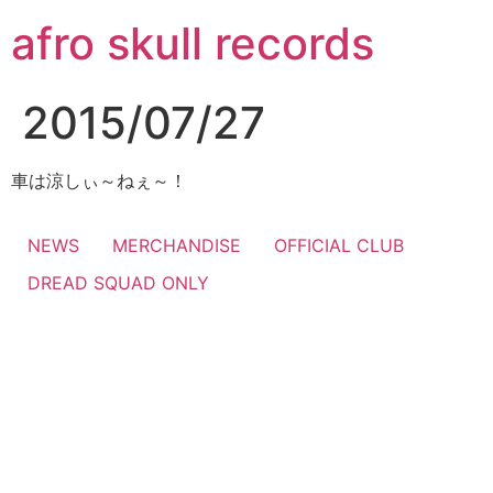
コ
afro skull records
ン
テ
ン
2015/07/27
ツ
に
ス
車は涼しぃ～ねぇ～！
キ
ッ
NEWS
MERCHANDISE
OFFICIAL CLUB
プ
DREAD SQUAD ONLY