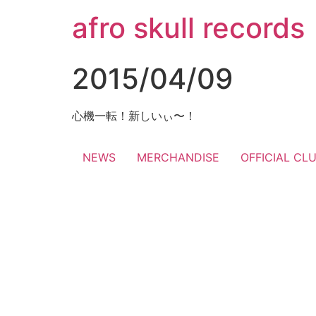
コ
afro skull records
ン
テ
ン
2015/04/09
ツ
に
ス
心機一転！新しいぃ〜！
キ
ッ
NEWS
MERCHANDISE
OFFICIAL CL
プ