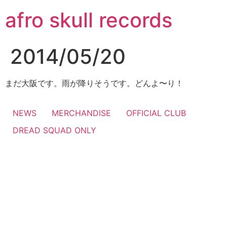
コ
afro skull records
ン
テ
ン
2014/05/20
ツ
に
ス
まだ大阪です。雨が降りそうです。どんよ〜り！
キ
ッ
NEWS
MERCHANDISE
OFFICIAL CLUB
プ
DREAD SQUAD ONLY