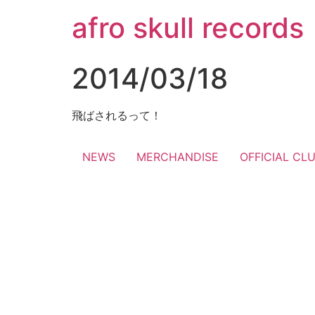
コ
afro skull records
ン
テ
ン
2014/03/18
ツ
に
ス
飛ばされるって！
キ
ッ
NEWS
MERCHANDISE
OFFICIAL CL
プ