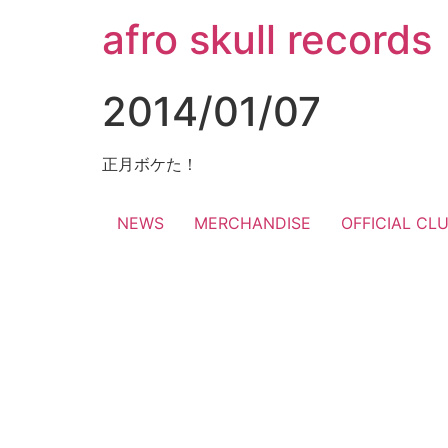
コ
afro skull records
ン
テ
ン
2014/01/07
ツ
に
ス
正月ボケた！
キ
ッ
NEWS
MERCHANDISE
OFFICIAL CL
プ