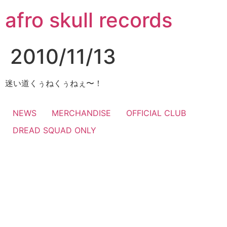
コ
afro skull records
ン
テ
ン
2010/11/13
ツ
に
ス
迷い道くぅねくぅねぇ〜！
キ
ッ
NEWS
MERCHANDISE
OFFICIAL CLUB
プ
DREAD SQUAD ONLY