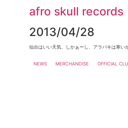
コ
afro skull records
ン
テ
ン
2013/04/28
ツ
に
ス
仙台はいい天気、しかぁーし、アラバキは寒い
キ
ッ
NEWS
MERCHANDISE
OFFICIAL CL
プ