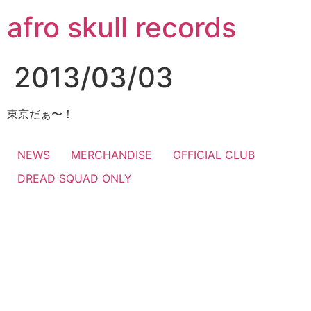
コ
afro skull records
ン
テ
ン
2013/03/03
ツ
に
ス
東京だぁ〜！
キ
ッ
NEWS
MERCHANDISE
OFFICIAL CLUB
プ
DREAD SQUAD ONLY