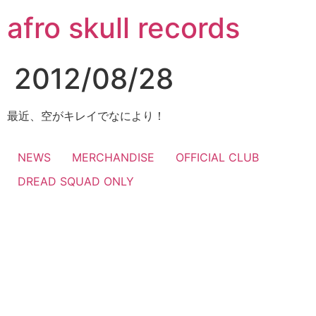
コ
afro skull records
ン
テ
ン
2012/08/28
ツ
に
ス
最近、空がキレイでなにより！
キ
ッ
NEWS
MERCHANDISE
OFFICIAL CLUB
プ
DREAD SQUAD ONLY