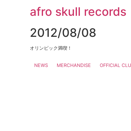
コ
afro skull records
ン
テ
ン
2012/08/08
ツ
に
ス
オリンピック満喫！
キ
ッ
NEWS
MERCHANDISE
OFFICIAL CL
プ