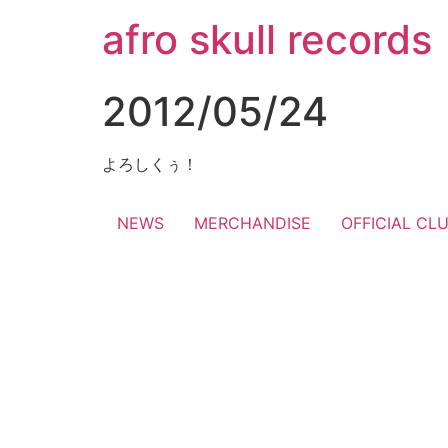
コ
afro skull records
ン
テ
ン
2012/05/24
ツ
に
ス
よろしくぅ！
キ
ッ
NEWS
MERCHANDISE
OFFICIAL CL
プ