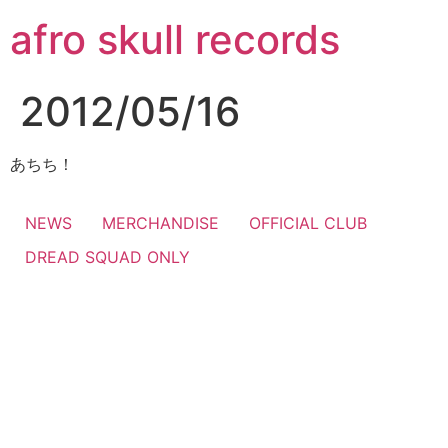
コ
afro skull records
ン
テ
ン
2012/05/16
ツ
に
ス
あちち！
キ
ッ
NEWS
MERCHANDISE
OFFICIAL CLUB
プ
DREAD SQUAD ONLY