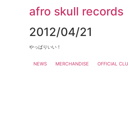
コ
afro skull records
ン
テ
ン
2012/04/21
ツ
に
ス
やっぱりいい！
キ
ッ
NEWS
MERCHANDISE
OFFICIAL CL
プ