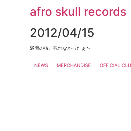
コ
afro skull records
ン
テ
ン
2012/04/15
ツ
に
ス
満開の桜、観れなかったぁ〜！
キ
ッ
NEWS
MERCHANDISE
OFFICIAL CL
プ