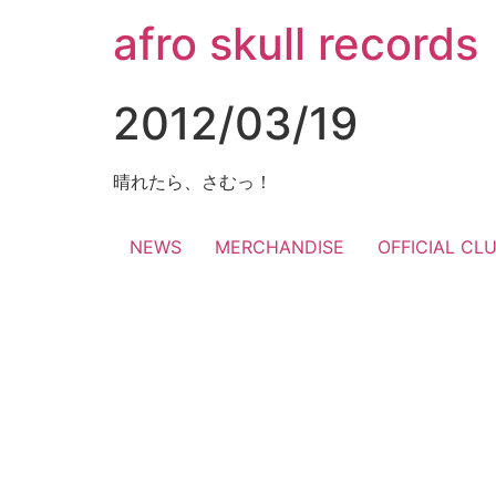
コ
afro skull records
ン
テ
ン
2012/03/19
ツ
に
ス
晴れたら、さむっ！
キ
ッ
NEWS
MERCHANDISE
OFFICIAL CL
プ