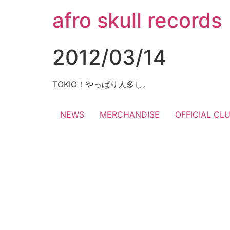
コ
afro skull records
ン
テ
ン
2012/03/14
ツ
に
ス
TOKIO！やっぱり人多し。
キ
ッ
NEWS
MERCHANDISE
OFFICIAL CL
プ