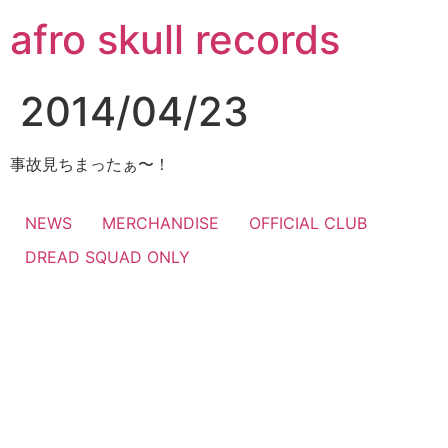
コ
afro skull records
ン
テ
ン
2014/04/23
ツ
に
ス
事故見ちまったぁ〜！
キ
ッ
NEWS
MERCHANDISE
OFFICIAL CLUB
プ
DREAD SQUAD ONLY