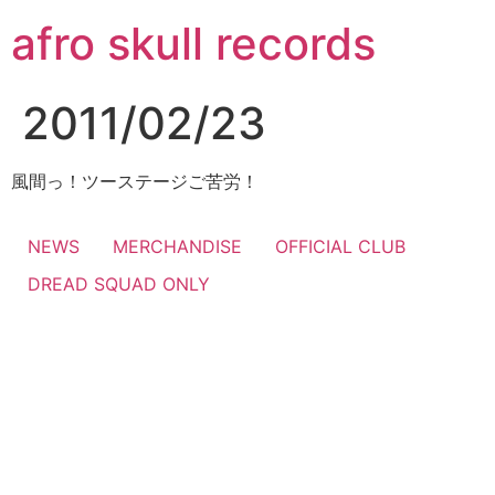
コ
afro skull records
ン
テ
ン
2011/02/23
ツ
に
ス
風間っ！ツーステージご苦労！
キ
ッ
NEWS
MERCHANDISE
OFFICIAL CLUB
プ
DREAD SQUAD ONLY