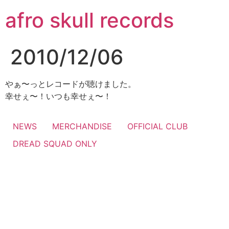
コ
afro skull records
ン
テ
ン
2010/12/06
ツ
に
ス
やぁ〜っとレコードが聴けました。
キ
幸せぇ〜！いつも幸せぇ〜！
ッ
プ
NEWS
MERCHANDISE
OFFICIAL CLUB
DREAD SQUAD ONLY