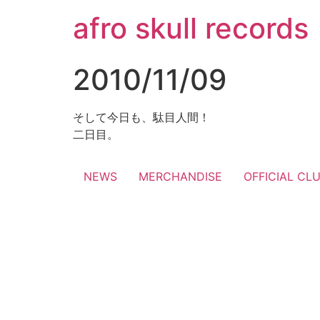
コ
afro skull records
ン
テ
ン
2010/11/09
ツ
に
ス
そして今日も、駄目人間！
キ
二日目。
ッ
プ
NEWS
MERCHANDISE
OFFICIAL CL