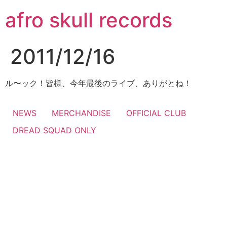
コ
afro skull records
ン
テ
ン
2011/12/16
ツ
に
ス
ル〜ック！皆様、今年最後のライブ、ありがとね！
キ
ッ
NEWS
MERCHANDISE
OFFICIAL CLUB
プ
DREAD SQUAD ONLY