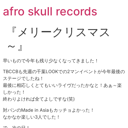
コ
afro skull records
ン
テ
ン
『メリークリスマス
ツ
に
～』
ス
キ
ッ
早いもので今年も残り少なくなってきました！
プ
TBCCBも先週の千葉LOOKでの2マンイベントが今年最後の
ステージでしたね！
最後に相応しくとてもいいライヴだったかなと！あぁ～楽
しかった！
終わりよければ全てよしですな(笑)
対バンのMade in Asiaもカッチョよかった！
なかなか楽しい3人でした！
で、次の日！