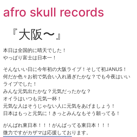
コ
afro skull records
ン
テ
ン
『大阪〜』
ツ
に
ス
本日は全国的に晴天でした！
キ
やっぱり富士は日本一！
ッ
そんないい日に今年初の大阪ライブ！そして初JANUS！
プ
何だか色々お初で気合い入れ過ぎたかな？でも今夜はいい
ライブでした！
みんな元気出たかな？元気だったかな？
オイラはいつも元気一杯！
元気な人はそうじゃない人に元気をあげましょう！
日本はもっと元気に！きっとみんなもそう願ってる！
がんばれ東日本！！！がんばってる東日本！！！
微力ですがカザマは応援しております。