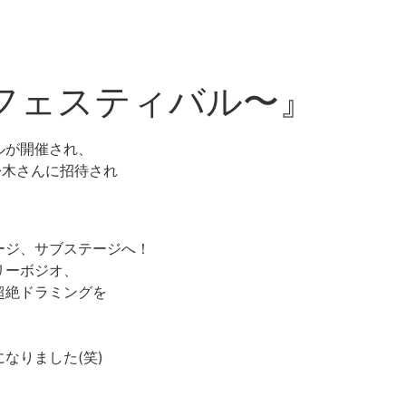
フェスティバル〜』
ルが開催され、
松木さんに招待され
、
ージ、サブステージへ！
リーボジオ、
超絶ドラミングを
なりました(笑)