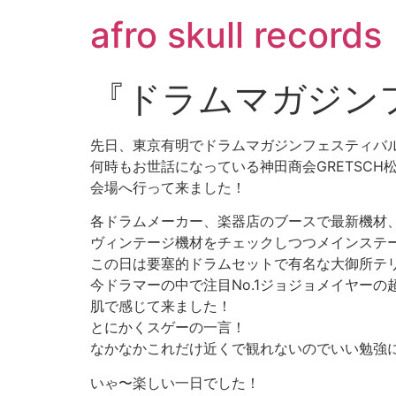
コ
afro skull records
ン
テ
ン
『ドラムマガジン
ツ
に
ス
先日、東京有明でドラムマガジンフェスティバ
キ
何時もお世話になっている神田商会GRETSCH
ッ
会場へ行って来ました！
プ
各ドラムメーカー、楽器店のブースで最新機材
ヴィンテージ機材をチェックしつつメインステ
この日は要塞的ドラムセットで有名な大御所テ
今ドラマーの中で注目No.1ジョジョメイヤーの
肌で感じて来ました！
とにかくスゲーの一言！
なかなかこれだけ近くで観れないのでいい勉強に
いゃ〜楽しい一日でした！