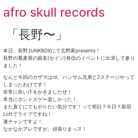
コ
afro skull records
ン
テ
ン
「長野〜」
ツ
に
ス
本日、長野JUNKBOXにて北野家presents！
キ
長野の蕎麦屋の親友(セイジ)発信のイベントに出演して参り
ッ
ました！
プ
なんと今回のカザマはnil、ハンサム兄弟と2ステージやって
しまったわけです！
非常に良い汗をかきましたぜ！
本当にホントスゲー楽しかった！
また直ぐにでもやりたい気分です！って明日？今日？新宿
Loftでライブですね！
連チャンですよ！
なかなかアレですが、頑張りまっス！