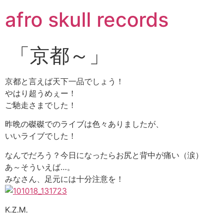
コ
afro skull records
ン
テ
ン
「京都～」
ツ
に
ス
京都と言えば天下一品でしょう！
キ
やはり超うめぇー！
ッ
ご馳走さまでした！
プ
昨晩の磔磔でのライブは色々ありましたが、
いいライブでした！
なんでだろう？今日になったらお尻と背中が痛い（涙）
あ～そういえば…。
みなさん、足元には十分注意を！
K.Z.M.