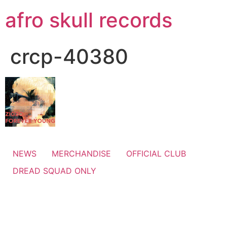
コ
afro skull records
ン
テ
ン
crcp-40380
ツ
に
ス
キ
ッ
プ
NEWS
MERCHANDISE
OFFICIAL CLUB
DREAD SQUAD ONLY