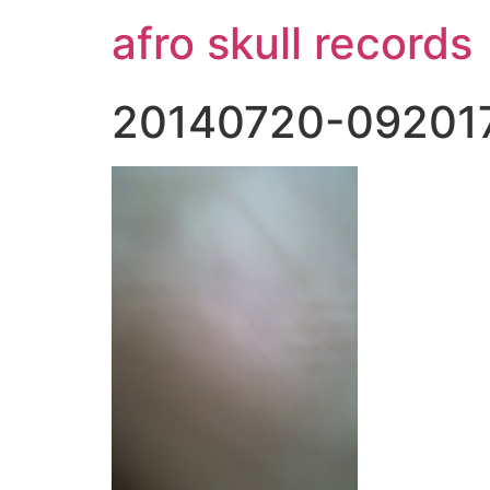
コ
afro skull records
ン
テ
ン
20140720-092017
ツ
に
ス
キ
ッ
プ