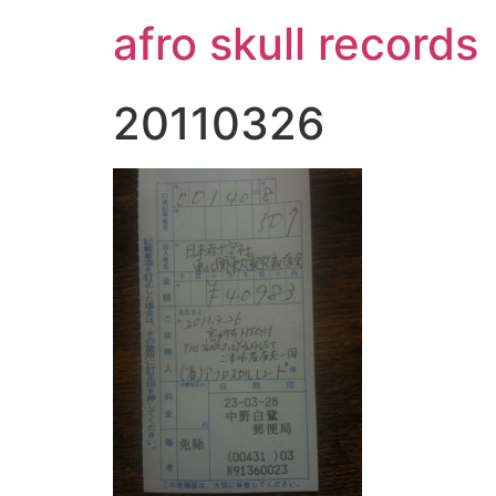
コ
afro skull records
ン
テ
ン
20110326
ツ
に
ス
キ
ッ
プ